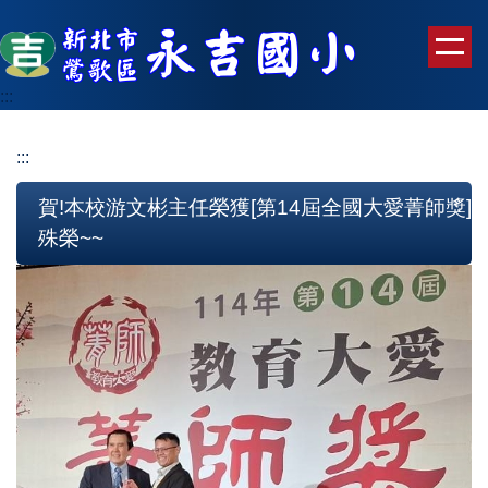
跳
到
主
要
:::
內
容
:::
區
賀!本校游文彬主任榮獲[第14屆全國大愛菁師獎]
殊榮~~