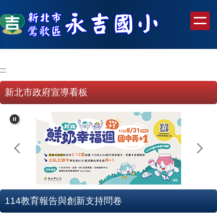
跳
到
主
要
:::
內
容
:::
區
新北市政府宣導看板
114教育報告與創新支持問卷